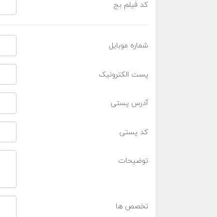
کد فیلم بج
شماره موبایل
پست الکترونیک
آدرس پستی
کد پستی
توضیحات
تخصص ها