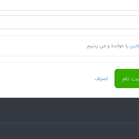
انین
را خوانده و می پذیرم.
بت نام
انصراف