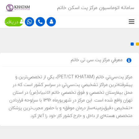
سامانه اتوماسیون مرکز پت اسکن خاتم
دریافت نوب
معرفي مركز پت سی تی خاتم
مركز پت‌سي‌تي‌ خاتم (PET/CT KHATAM)، يكي از تخصصي‌ترين و
پيشرفته‌ترين مراكز تشخيصي پت‌سي‌تي در سراسر كشور است كه در
محل بيمارستان تخصصي و فوق تخصصي خاتم الانبياء(ص) در استان
تهران واقع شده است. اين مركز در شهريورماه 1396 با سرلوحه قراردادن
«تشخيص دقيق،زمينه‌ساز درمان موفق» و با حضور مجرب‌ترين پزشكان
متخصص هسته‌اي از داخل و خارج كشور كار خود را آغاز كرد.